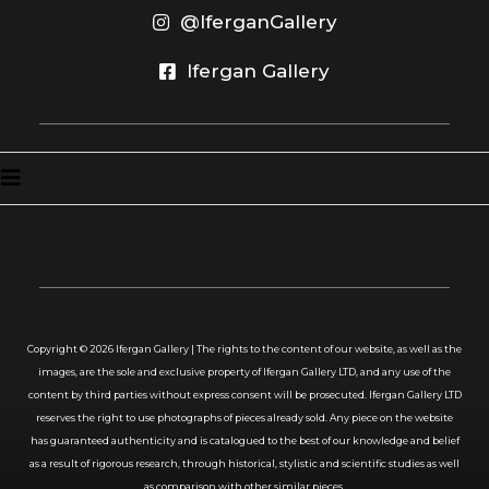
@IferganGallery
Ifergan Gallery
Copyright ©
2026
Ifergan Gallery | The rights to the content of our website, as well as the
images, are the sole and exclusive property of Ifergan Gallery LTD, and any use of the
content by third parties without express consent will be prosecuted. Ifergan Gallery LTD
reserves the right to use photographs of pieces already sold. Any piece on the website
has guaranteed authenticity and is catalogued to the best of our knowledge and belief
as a result of rigorous research, through historical, stylistic and scientific studies as well
as comparison with other similar pieces.