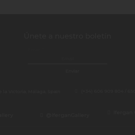
Únete a nuestro boletín
Email
*
Enviar
(+34) 606 909 804 / 65
 la Victoria, Málaga, Spain
Ifergan 
llery
@IferganGallery