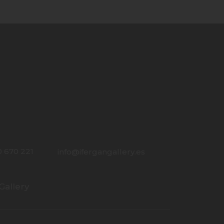
0 670 221
info@ifergangallery.es
Gallery