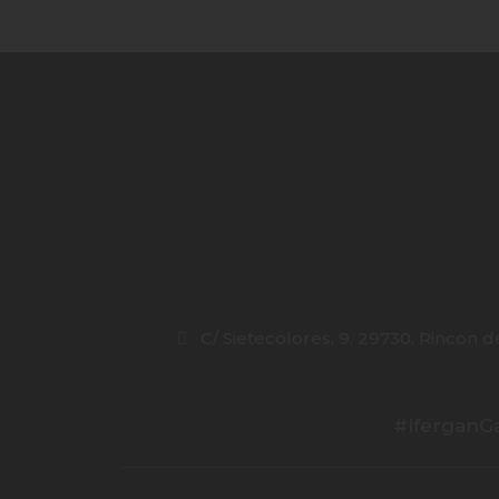
C/ Sietecolores, 9. 29730. Rincon de
#IferganGa