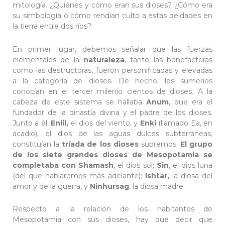
mitología. ¿Quiénes y cómo eran sus dioses? ¿Cómo era
su simbología o cómo rendían culto a estas deidades en
la tierra entre dos ríos?
En primer lugar, debemos señalar que las fuerzas
elementales de la
naturaleza
, tanto las benefactoras
como las destructoras, fueron personificadas y elevadas
a la categoría de dioses. De hecho, los sumerios
conocían en el tercer milenio cientos de dioses. A la
cabeza de este sistema se hallaba
Anum
, que era el
fundador de la dinastía divina y el padre de los dioses.
Junto a él,
Enlil,
el dios del viento, y
Enki
(llamado Ea, en
acadio), el dios de las aguas dulces subterráneas,
constituían la
tríada de los dioses
supremos.
El grupo
de los siete grandes dioses de Mesopotamia se
completaba con Shamash
, el dios sol;
Sin
, el dios luna
(del que hablaremos más adelante);
Ishtar,
la diosa del
amor y de la guerra, y
Ninhursag
, la diosa madre.
Respecto a la relación de los habitantes de
Mesopotamia con sus dioses, hay que decir que