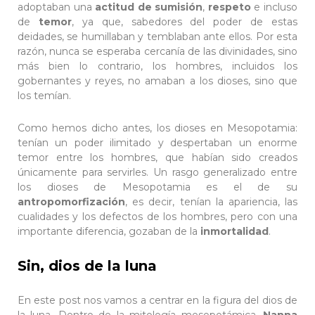
adoptaban una
actitud de sumisión
,
respeto
e incluso
de
temor
, ya que, sabedores del poder de estas
deidades, se humillaban y temblaban ante ellos. Por esta
razón, nunca se esperaba cercanía de las divinidades, sino
más bien lo contrario, los hombres, incluidos los
gobernantes y reyes, no amaban a los dioses, sino que
los temían.
Como hemos dicho antes, los dioses en Mesopotamia:
tenían un poder ilimitado y
despertaban un enorme
temor entre los hombres, que habían sido creados
únicamente para servirles. Un rasgo generalizado entre
los dioses de Mesopotamia es el de su
antropomorfización
, es decir, tenían la apariencia, las
cualidades y los defectos de los hombres, pero con una
importante diferencia, gozaban de la
inmortalidad
.
Sin, dios de la luna
En este post nos vamos a centrar en la figura del dios de
la luna. Dentro de la mitología mesopotámica,
Nanna