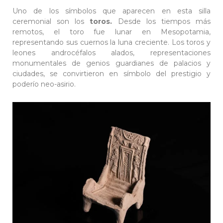
Uno de los símbolos que aparecen en esta silla
ceremonial son los
toros.
Desde los tiempos más
remotos, el toro fue lunar en Mesopotamia,
representando sus cuernos la luna creciente. Los toros y
leones androcéfalos alados, representaciones
monumentales de genios guardianes de palacios y
ciudades, se convirtieron en símbolo del prestigio y
poderío neo-asirio.