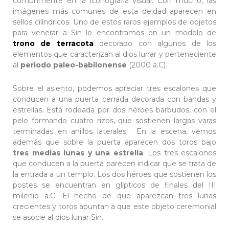
comúnmente en la iconografía visual. Con mucho, las
imágenes más comunes de esta deidad aparecen en
sellos cilíndricos. Uno de estos raros ejemplos de objetos
para venerar a Sin lo encontramos en un modelo de
trono de terracota
decorado con algunos de los
elementos que caracterizan al dios lunar y perteneciente
al
periodo paleo-babilonense
(2000 a.C).
Sobre el asiento, podemos apreciar tres escalones que
conducen a una puerta cerrada decorada con bandas y
estrellas. Está rodeada por dos héroes barbudos, con el
pelo formando cuatro rizos, que sostienen largas varas
terminadas en anillos laterales. En la escena, vemos
además que sobre la puerta aparecen dos toros bajo
tres medias lunas y una estrella
. Los tres escalones
que conducen a la puerta parecen indicar que se trata de
la entrada a un templo. Los dos héroes que sostienen los
postes se encuentran en glípticos de finales del III
milenio a.C. El hecho de que aparezcan tres lunas
crecientes y toros apuntan a que este objeto ceremonial
se asocie al dios lunar Sin.