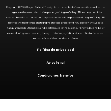
Copyright ©
2026
Ifergan Gallery | The rights to the content of our website, as well as the
images, are the sole and exclusive property of Ifergan Gallery LTD, and any use of the
content by third parties without express consent will be prosecuted. Ifergan Gallery LTD
reserves the right to use photographs of pieces already sold. Any piece on the website
has guaranteed authenticity and is catalogued to the best of our knowledge and belief
as a result of rigorous research, through historical, stylistic and scientific studies as well
as comparison with other similar pieces.
Política de privacidad
Aviso legal
Condiciones & envíos