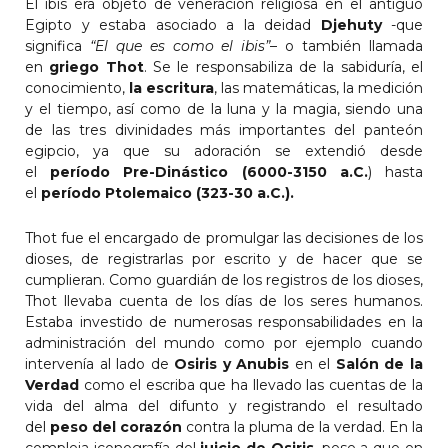
El ibis era objeto de veneración religiosa en el antiguo
Egipto y estaba asociado a la deidad
Djehuty
-que
significa
“El que es como el ibis”
– o también llamada
en
griego Thot
. Se le responsabiliza de la sabiduría, el
conocimiento,
la escritura
, las matemáticas, la medición
y el tiempo, así como de la luna y la magia, siendo una
de las tres divinidades más importantes del panteón
egipcio, ya que su adoración se extendió desde
el
período Pre-Dinástico (6000-3150 a.C.
) hasta
el
período Ptolemaico (323-30 a.C.).
Thot fue el encargado de promulgar las decisiones de los
dioses, de registrarlas por escrito y de hacer que se
cumplieran. Como guardián de los registros de los dioses,
Thot llevaba cuenta de los días de los seres humanos.
Estaba investido de numerosas responsabilidades en la
administración del mundo como por ejemplo cuando
intervenía al lado de
Osiris y Anubis
en el
Salón de la
Verdad
como el escriba que ha llevado las cuentas de la
vida del alma del difunto y registrando el resultado
del
peso del corazón
contra la pluma de la verdad. En la