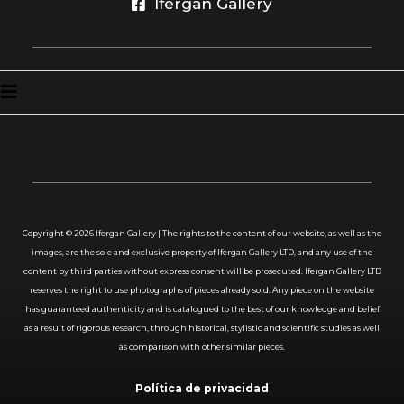
Ifergan Gallery
Copyright ©
2026
Ifergan Gallery | The rights to the content of our website, as well as the
images, are the sole and exclusive property of Ifergan Gallery LTD, and any use of the
content by third parties without express consent will be prosecuted. Ifergan Gallery LTD
reserves the right to use photographs of pieces already sold. Any piece on the website
has guaranteed authenticity and is catalogued to the best of our knowledge and belief
as a result of rigorous research, through historical, stylistic and scientific studies as well
as comparison with other similar pieces.
Política de privacidad