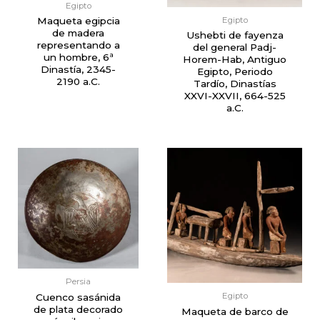
Egipto
Egipto
Maqueta egipcia
de madera
Ushebti de fayenza
representando a
del general Padj-
un hombre, 6ª
Horem-Hab, Antiguo
Dinastía, 2345-
Egipto, Periodo
2190 a.C.
Tardío, Dinastías
XXVI-XXVII, 664-525
a.C.
Persia
Egipto
Cuenco sasánida
de plata decorado
Maqueta de barco de