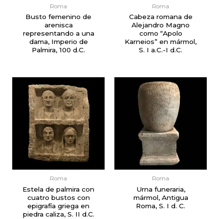
Roma
Roma
Busto femenino de
Cabeza romana de
arenisca
Alejandro Magno
representando a una
como “Apolo
dama, Imperio de
Karneios” en mármol,
Palmira, 100 d.C.
S. I a.C.-I d.C.
Roma
Roma
Estela de palmira con
Urna funeraria,
cuatro bustos con
mármol, Antigua
epigrafía griega en
Roma, S. I d. C.
piedra caliza, S. II d.C.