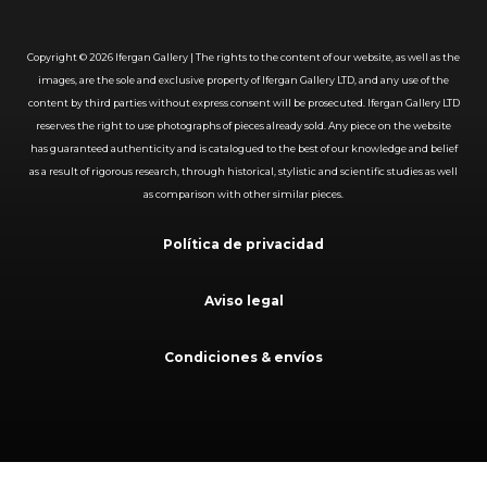
Copyright ©
2026
Ifergan Gallery | The rights to the content of our website, as well as the
images, are the sole and exclusive property of Ifergan Gallery LTD, and any use of the
content by third parties without express consent will be prosecuted. Ifergan Gallery LTD
reserves the right to use photographs of pieces already sold. Any piece on the website
has guaranteed authenticity and is catalogued to the best of our knowledge and belief
as a result of rigorous research, through historical, stylistic and scientific studies as well
as comparison with other similar pieces.
Política de privacidad
Aviso legal
Condiciones & envíos