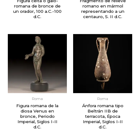
Figura celta o galo-
Fragmento de relieve
romana de bronce de
romano en mármol
un orador, 100 a.C.-100
representando a un
d.C.
centauro, S. II d.C.
Roma
Roma
Figura romana de la
Ánfora romana tipo
diosa Venus en
Beltrán IIB de
bronce, Periodo
terracota, Época
Imperial, Siglos I-II
Imperial, Siglos I-II
d.C.
d.C.