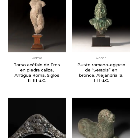
Roma
Roma
Torso acéfalo de Eros
Busto romano-egipcio
en piedra caliza,
de “Serapis” en
Antigua Roma, Siglos
bronce, Alejandría, S.
II-III d.C.
I-II d.C.